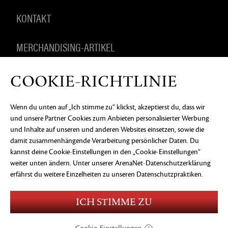
KONTAKT
MERCHANDISING-ARTIKEL
COOKIE-RICHTLINIE
DATENSCHUTZERKLÄRUNG
RECHTLICHE
Wenn du unten auf „Ich stimme zu“ klickst, akzeptierst du, dass wir
INFORMATIONEN
KEIN VERKAUF ODER KEINE
und unsere Partner Cookies zum Anbieten personalisierter Werbung
WEITERGABE MEINER PERSONENBEZOGENEN
DATEN
COOKIE-EINSTELLUNGEN
und Inhalte auf unseren und anderen Websites einsetzen, sowie die
damit zusammenhängende Verarbeitung persönlicher Daten. Du
©2026 ArenaNet, LLC. Alle Rechte vorbehalten. Alle
kannst deine Cookie-Einstellungen in den „Cookie-Einstellungen“
Warenzeichen sind das Eigentum ihrer jeweiligen
weiter unten ändern. Unter
unserer ArenaNet-Datenschutzerklärung
Besitzer.
erfährst du weitere Einzelheiten zu unseren Datenschutzpraktiken.
Blood and Gore
Language
Use of Alcohol
ICH STIMME ZU
Violence
In-Game Purchases