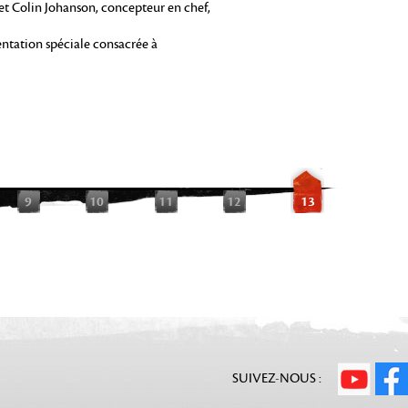
et Colin Johanson, concepteur en chef,
entation spéciale consacrée à
9
10
11
12
13
SUIVEZ-NOUS :