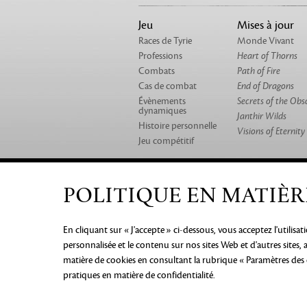
Jeu
Mises à jour
Races de Tyrie
Monde Vivant
Professions
Heart of Thorns
Combats
Path of Fire
Cas de combat
End of Dragons
Évènements
Secrets of the Obs
dynamiques
Janthir Wilds
Histoire personnelle
Visions of Eternity
Jeu compétitif
POLITIQUE EN MATIÈR
QUI NOUS SOMMES
NOS JEUX
EMPLOIS
En cliquant sur « J'accepte » ci-dessous, vous acceptez l'utilisa
AVIS DE CONFIDENTIALITÉ
ME
personnalisée et le contenu sur nos sites Web et d'autres sites
PERSONNELLES
PRÉFÉRENCE
matière de cookies en consultant la rubrique « Paramètres des
©2026 ArenaNet, LLC. Tous droits ré
pratiques en matière de confidentialité.
respectifs.