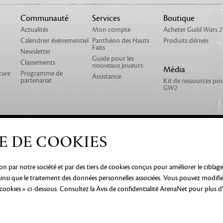
Communauté
Services
Boutique
Actualités
Mon compte
Acheter
Guild Wars 2
Calendrier événementiel
Panthéon des Hauts
Produits dérivés
Faits
Newsletter
Guide pour les
Classements
nouveaux joueurs
Média
cure
Programme de
Assistance
partenariat
Kit de ressources po
GW2
E DE COOKIES
CONTACT
PRODUITS DÉRIVÉS
tion par notre société et par des tiers de cookies conçus pour améliorer le ciblage
NTIONS LÉGALES
NE PAS VENDRE OU PARTAGER MES I
, ainsi que le traitement des données personnelles associées. Vous pouvez modifi
S COOKIE
 cookies » ci-dessous. Consultez
la Avis de confidentialité ArenaNet
pour plus d'
servés. Toutes les marques déposées sont la propriété de leurs pr