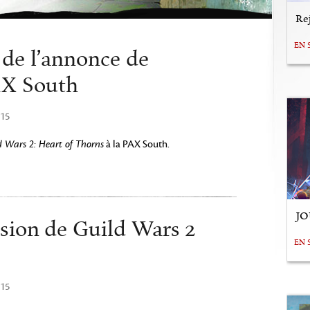
Rej
EN 
 de l’annonce de
PAX South
015
d Wars 2: Heart of Thorns
à la PAX South.
JO
sion de Guild Wars 2
EN 
015