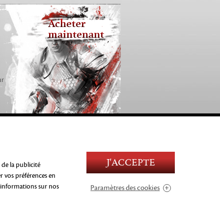
Acheter
maintenant
ur
J'ACCEPTE
 de la publicité
Blood and Gore
NFORMATIONS
Language
er vos préférences en
Use of Alcohol
informations sur nos
Paramètres des cookies
Violence
opriétaires
In-Game Purchases
Users Interact