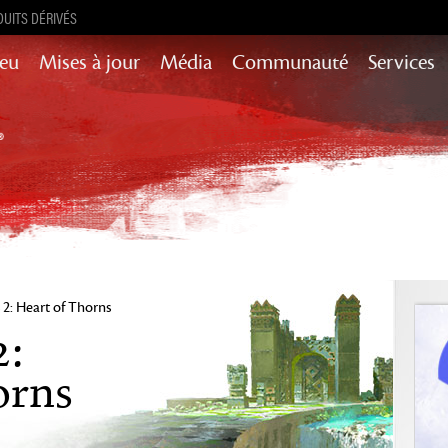
UITS DÉRIVÉS
Jeu
Mises à jour
Média
Communauté
Services
Mises à jour de contenu pour l’histoire,
succès et encore plus
Heart of Thorns
Path of Fire
End of Dragons
Secrets of the
Guild Wars 2
Obscure
Janthir Wilds
 2: Heart of Thorns
2:
Visions of Eternity
orns