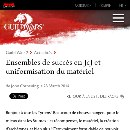
Guild Wars 2
ASSISTANCE
COMPTE
EN-GB
EN
DE
FR
ES
Visions of Eternity
Guild Wars 2
Actualités
Ensembles de succès en JcJ et
uniformisation du matériel
de John Corpening le 28 March 2014
RETOUR À LA LISTE DES PACKS
Bonjour à tous les Tyriens ! Beaucoup de choses changent pour le
mieux dans les Brumes : les récompenses, le matériel, la création
d’archétypes, et bien plus ! C’est vraiment formidable de pouvoir