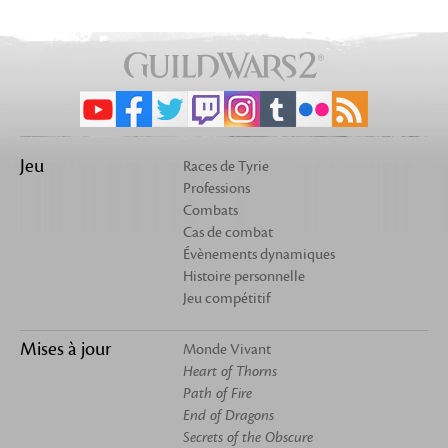
Jeu
Races de Tyrie
Professions
Combats
Cas de combat
Évènements dynamiques
Histoire personnelle
Jeu compétitif
Mises à jour
Monde Vivant
Heart of Thorns
Path of Fire
End of Dragons
Secrets of the Obscure