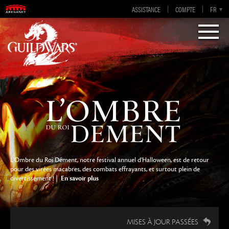
Guild Wars 2
ASSISTANCE
COMPTE
EN-GB
EN
DE
FR
ES
Visions of Eternity
L'Ombre du Roi Dément, notre festival annuel d'Halloween, est de retour
pour des virées macabres, des combats effrayants, et surtout plein de
divertissement ! |
En savoir plus
MISES À JOUR PASSÉES