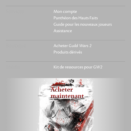
Services
Mon compte
Panthéon des Hauts Faits
Guide pour les nouveaux joueurs
Assistance
Boutique
Acheter
Guild Wars 2
Produits dérivés
Média
Kit de ressources pour
GW2
Acheter
maintenant