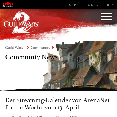
SUPPORT
ACCOUNT
EN-GB
DE
EN
ES
FR
„Visions of Eternity„
Guild Wars 2
Guild Wars 2
Community
Community News
Der Streaming-Kalender von ArenaNet
für die Woche vom 13. April