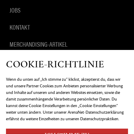
JOBS
KONTAKT
MERCHANDISING-ARTIKEL
COOKIE-RICHTLINIE
DATENSCHUTZERKLÄRUNG
RECHTLICHE
Wenn du unten auf „Ich stimme zu“ klickst, akzeptierst du, dass wir
INFORMATIONEN
KEIN VERKAUF ODER KEINE
und unsere Partner Cookies zum Anbieten personalisierter Werbung
WEITERGABE MEINER PERSONENBEZOGENEN
DATEN
COOKIE-EINSTELLUNGEN
und Inhalte auf unseren und anderen Websites einsetzen, sowie die
damit zusammenhängende Verarbeitung persönlicher Daten. Du
©2026 ArenaNet, LLC. Alle Rechte vorbehalten. Alle
kannst deine Cookie-Einstellungen in den „Cookie-Einstellungen“
Warenzeichen sind das Eigentum ihrer jeweiligen
weiter unten ändern. Unter
unserer ArenaNet-Datenschutzerklärung
Besitzer.
erfährst du weitere Einzelheiten zu unseren Datenschutzpraktiken.
Blood and Gore
Language
Use of Alcohol