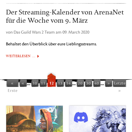
Der Streaming-Kalender von ArenaNet
für die Woche vom 9. März
von Das Guild Wars 2 Team am 09. March 2020
Behaltet den Überblick über eure Lieblingsstreams.
WEITERLESEN …
«
«
...
10
11
12
13
14
...
20
30
40
...
»
Letzte
Erste
»