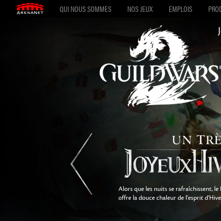
QUI NOUS SOMMES
NOS JEUX
EMPLOIS
PROD
Alors que les nuits se rafraîchissent, 
offre la douce chaleur de l'esprit d'Hive