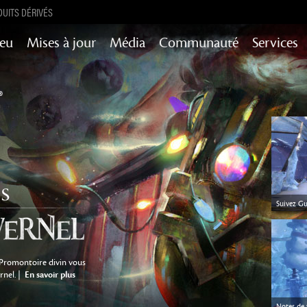
UITS DÉRIVÉS
Jeu
Mises à jour
Média
Communauté
Services
Mises à jour de contenu pour l’histoire,
succès et encore plus
Heart of Thorns
Path of Fire
End of Dragons
Secrets of the
Guild Wars 2
Obscure
Suivez Gu
Janthir Wilds
Visions of Eternity
le Promontoire divin vous
rnel. |
En savoir plus
Notes de 