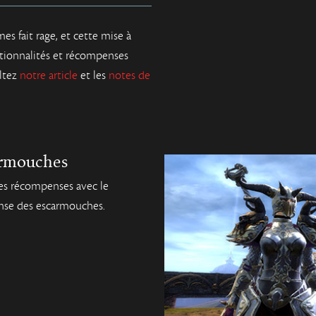
s fait rage, et cette mise à
ctionnalités et récompenses
ultez
notre article
et les
notes de
armouches
les récompenses avec le
nse des escarmouches.