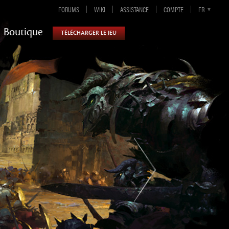
FORUMS
WIKI
ASSISTANCE
COMPTE
EN-GB
EN
DE
FR
ES
Boutique
TÉLÉCHARGER LE JEU
Guild Wars 2