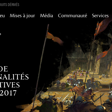
UITS DÉRIVÉS
Jeu
Mises à jour
Média
Communauté
Services
Mises à jour de contenu pour l’histoire,
succès et encore plus
Heart of Thorns
Path of Fire
End of Dragons
Secrets of the
DE
Guild Wars 2
Obscure
ALITÉS
Janthir Wilds
TIVES
Visions of Eternity
2017